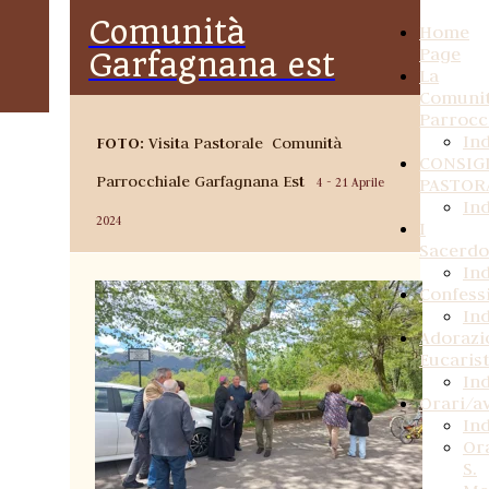
Comunità
Home
Page
Garfagnana est
La
Comuni
Parrocc
In
FOTO:
Visita Pastorale Comunità
CONSIG
Parrocchiale Garfagnana Est
PASTOR
4 - 21 Aprile
In
2024
I
Sacerdo
In
Confess
In
Adorazi
Eucarist
In
Orari/av
In
Or
S.