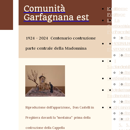
Comunità
Comunità
Home
Home
Page
Page
Garfagnana est
Garfagnana est
La
La
Comunità
Comun
Parrocchi
Parroc
Inde
I
1924 - 2024
Centenario costruzione
CONSIGLI
CONSI
parte centrale della Madonnina
PASTORA
PASTO
Inde
I
I
I
Sacerdoti
Sacerd
Inde
I
Confessio
Confes
Inde
I
Adorazio
Adoraz
Eucaristi
Eucari
Inde
I
Orari/avvi
Orari/
Riproduzione dell'apparizione, Don Castelli in
Inde
I
Preghiera davanti la "mestaina" prima della
Orar
O
S.
S.
costruzione della Cappella