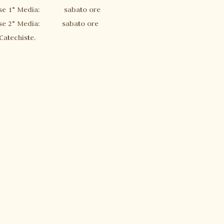
sse 1° Media: sabato ore
sse 2° Media: sabato ore
 Catechiste.
Home page