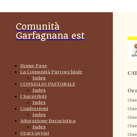
Comunità
Garfagnana est
Home Page
La Comunità Parrocchiale
C
A
Index
CONSIGLIO PASTORALE
Index
Ora
I Sacerdoti
Clas
Index
Confessioni
Clas
Index
Clas
Adorazione Eucaristica
Clas
Index
Orari/avvisi
Clas