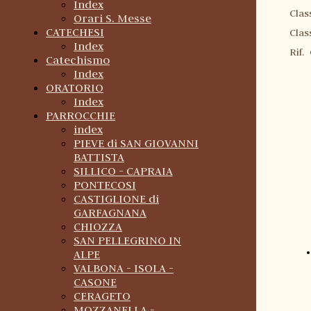
Index
Cla
Orari S. Messe
CATECHESI
Cla
Index
Rif.
Catechismo
Index
ORATORIO
Index
PARROCCHIE
index
PIEVE di SAN GIOVANNI
BATTISTA
SILLICO - CAPRAIA
PONTECOSI
CASTIGLIONE di
GARFAGNANA
CHIOZZA
SAN PELLEGRINO IN
ALPE
VALBONA - ISOLA -
CASONE
CERAGETO
MOZZANELLA -